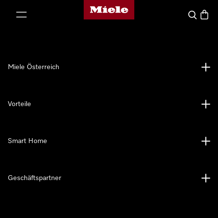
Miele-Homepage
nhalt springen
Suche
Waren
Miele Österreich
Vorteile
Smart Home
Geschäftspartner