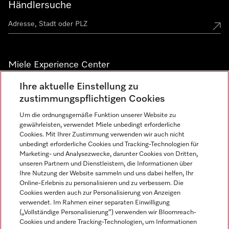
Händlersuche
Miele Experience Center
Ihre aktuelle Einstellung zu
Alle Miele Experience Center anzeigen
zustimmungspflichtigen Cookies
Um die ordnungsgemäße Funktion unserer Website zu
Newsletter
gewährleisten, verwendet Miele unbedingt erforderliche
Cookies. Mit Ihrer Zustimmung verwenden wir auch nicht
unbedingt erforderliche Cookies und Tracking-Technologien für
Marketing- und Analysezwecke, darunter Cookies von Dritten,
unseren Partnern und Dienstleistern, die Informationen über
Ihre Nutzung der Website sammeln und uns dabei helfen, Ihr
Online-Erlebnis zu personalisieren und zu verbessern. Die
Cookies werden auch zur Personalisierung von Anzeigen
verwendet. Im Rahmen einer separaten Einwilligung
(„Vollständige Personalisierung“) verwenden wir Bloomreach-
Miele auf Instagram
Miele auf Facebook
Miele auf Youtube
Cookies und andere Tracking-Technologien, um Informationen