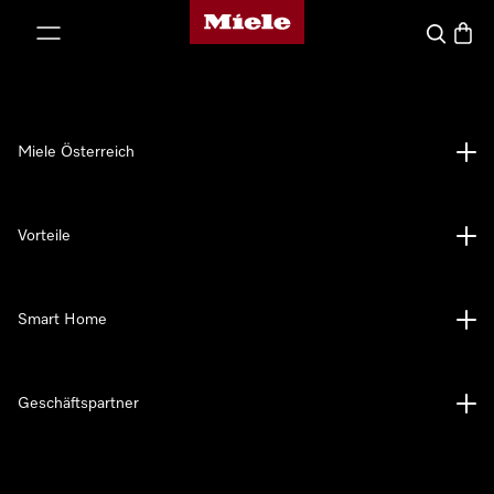
Miele-Homepage
nhalt springen
Suche
Waren
Miele Österreich
Vorteile
Smart Home
Geschäftspartner