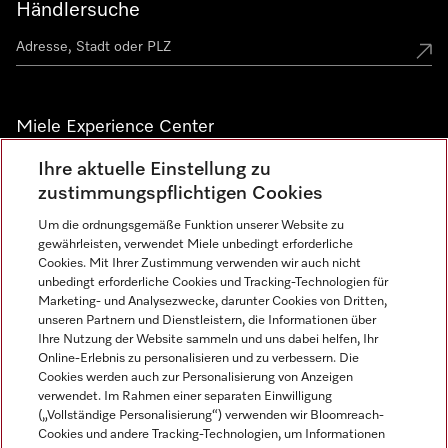
Händlersuche
Miele Experience Center
Ihre aktuelle Einstellung zu
Alle Miele Experience Center anzeigen
zustimmungspflichtigen Cookies
Um die ordnungsgemäße Funktion unserer Website zu
Newsletter
gewährleisten, verwendet Miele unbedingt erforderliche
Cookies. Mit Ihrer Zustimmung verwenden wir auch nicht
unbedingt erforderliche Cookies und Tracking-Technologien für
Marketing- und Analysezwecke, darunter Cookies von Dritten,
unseren Partnern und Dienstleistern, die Informationen über
Ihre Nutzung der Website sammeln und uns dabei helfen, Ihr
Online-Erlebnis zu personalisieren und zu verbessern. Die
Cookies werden auch zur Personalisierung von Anzeigen
verwendet. Im Rahmen einer separaten Einwilligung
(„Vollständige Personalisierung“) verwenden wir Bloomreach-
Miele auf Instagram
Miele auf Facebook
Miele auf Youtube
Cookies und andere Tracking-Technologien, um Informationen