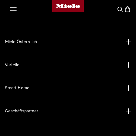
Miele-Homepage
nhalt springen
Suche
Waren
Miele Österreich
Vorteile
Smart Home
Geschäftspartner