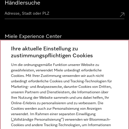
Händlersuche
Miele Experience Center
Ihre aktuelle Einstellung zu
Alle Miele Experience Center anzeigen
zustimmungspflichtigen Cookies
Um die ordnungsgemäße Funktion unserer Website zu
Newsletter
gewährleisten, verwendet Miele unbedingt erforderliche
Cookies. Mit Ihrer Zustimmung verwenden wir auch nicht
unbedingt erforderliche Cookies und Tracking-Technologien für
Marketing- und Analysezwecke, darunter Cookies von Dritten,
unseren Partnern und Dienstleistern, die Informationen über
Ihre Nutzung der Website sammeln und uns dabei helfen, Ihr
Online-Erlebnis zu personalisieren und zu verbessern. Die
Cookies werden auch zur Personalisierung von Anzeigen
verwendet. Im Rahmen einer separaten Einwilligung
(„Vollständige Personalisierung“) verwenden wir Bloomreach-
Miele auf Instagram
Miele auf Facebook
Miele auf Youtube
Cookies und andere Tracking-Technologien, um Informationen