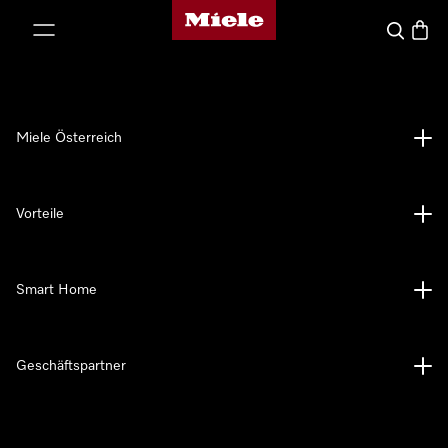
Miele-Homepage
nhalt springen
Suche
Waren
Miele Österreich
Vorteile
Smart Home
Geschäftspartner