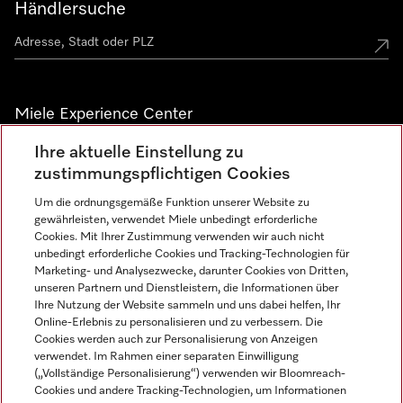
Händlersuche
Miele Experience Center
Ihre aktuelle Einstellung zu
Alle Miele Experience Center anzeigen
zustimmungspflichtigen Cookies
Um die ordnungsgemäße Funktion unserer Website zu
Newsletter
gewährleisten, verwendet Miele unbedingt erforderliche
Cookies. Mit Ihrer Zustimmung verwenden wir auch nicht
unbedingt erforderliche Cookies und Tracking-Technologien für
Marketing- und Analysezwecke, darunter Cookies von Dritten,
unseren Partnern und Dienstleistern, die Informationen über
Ihre Nutzung der Website sammeln und uns dabei helfen, Ihr
Online-Erlebnis zu personalisieren und zu verbessern. Die
Cookies werden auch zur Personalisierung von Anzeigen
verwendet. Im Rahmen einer separaten Einwilligung
(„Vollständige Personalisierung“) verwenden wir Bloomreach-
Miele auf Instagram
Miele auf Facebook
Miele auf Youtube
Cookies und andere Tracking-Technologien, um Informationen