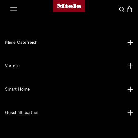
Miele-Homepage
nhalt springen
Suche
Waren
Miele Österreich
Vorteile
Smart Home
Geschäftspartner