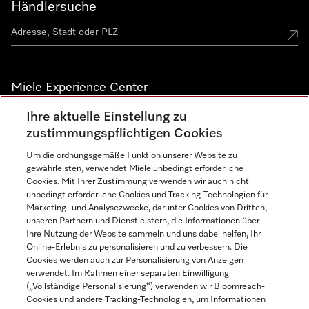
Händlersuche
Miele Experience Center
Ihre aktuelle Einstellung zu
Alle Miele Experience Center anzeigen
zustimmungspflichtigen Cookies
Um die ordnungsgemäße Funktion unserer Website zu
Newsletter
gewährleisten, verwendet Miele unbedingt erforderliche
Cookies. Mit Ihrer Zustimmung verwenden wir auch nicht
unbedingt erforderliche Cookies und Tracking-Technologien für
Marketing- und Analysezwecke, darunter Cookies von Dritten,
unseren Partnern und Dienstleistern, die Informationen über
Ihre Nutzung der Website sammeln und uns dabei helfen, Ihr
Online-Erlebnis zu personalisieren und zu verbessern. Die
Cookies werden auch zur Personalisierung von Anzeigen
verwendet. Im Rahmen einer separaten Einwilligung
(„Vollständige Personalisierung“) verwenden wir Bloomreach-
Miele auf Instagram
Miele auf Facebook
Miele auf Youtube
Cookies und andere Tracking-Technologien, um Informationen