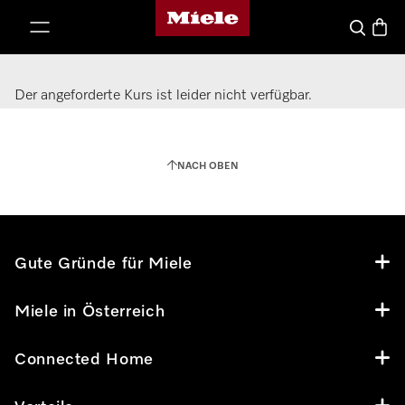
Miele-Homepage
nhalt springen
Waren
Suche
Der angeforderte Kurs ist leider nicht verfügbar.
NACH OBEN
Gute Gründe für Miele
Miele in Österreich
Connected Home