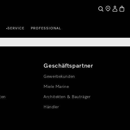
Benutzerk
Waren
Suche
Händlersuche
SERVICE
PROFESSIONAL
•
Geschäftspartner
Gewerbekunden
Miele Marine
ten
Architekten & Bauträger
Händler