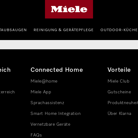
Miele-Homepage
TAUBSAUGEN
REINIGUNG & GERÄTEPFLEGE
OUTDOOR-KÜCHE
eich
Connected Home
Vorteile
Miele@home
Miele Club
terreich
Miele App
Gutscheine
Sprachassistenz
Produktneuhei
Smart Home Integration
Über Klarna
Vernetzbare Geräte
FAQs