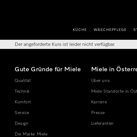
nhalt springen
KÜCHE
WÄSCHEPFLEGE
S
Der angeforderte Kurs ist leider nicht verfügbar.
Gute Gründe für Miele
Miele in Österr
Qualität
Über uns
Technik
Miele Standorte in Ös
Komfort
Karriere
Service
Presse
Design
Lieferanten
Die Marke Miele