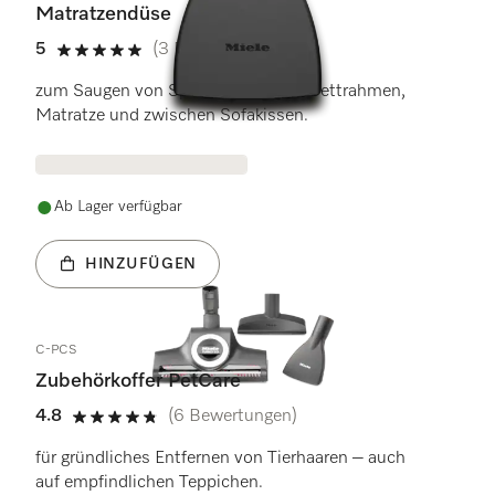
Matratzendüse
5
(3 Bewertungen)
5 Sterne von 5
zum Saugen von Spalten zwischen Bettrahmen,
Matratze und zwischen Sofakissen.
Ab Lager verfügbar
HINZUFÜGEN
C-PCS
Zubehörkoffer PetCare
4.8
(6 Bewertungen)
4.8 Sterne von 5
für gründliches Entfernen von Tierhaaren – auch
auf empfindlichen Teppichen.