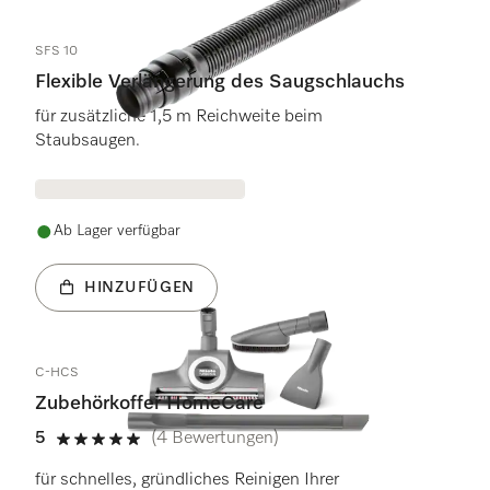
SFS 10
Flexible Verlängerung des Saugschlauchs
für zusätzliche 1,5 m Reichweite beim
Staubsaugen.
Ab Lager verfügbar
HINZUFÜGEN
C-HCS
Zubehörkoffer HomeCare
5
(4 Bewertungen)
5 Sterne von 5
für schnelles, gründliches Reinigen Ihrer