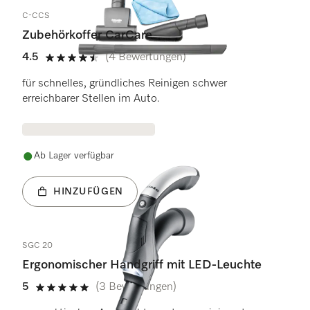
C-CCS
Zubehörkoffer CarCare
4.5
(4 Bewertungen)
4.5 Sterne von 5
für schnelles, gründliches Reinigen schwer
erreichbarer Stellen im Auto.
Ab Lager verfügbar
HINZUFÜGEN
SGC 20
Ergonomischer Handgriff mit LED-Leuchte
5
(3 Bewertungen)
5 Sterne von 5