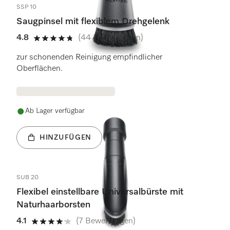
SSP 10
Saugpinsel mit flexiblem Drehgelenk
4.8
(44 Bewertungen)
4.8 Sterne von 5
zur schonenden Reinigung empfindlicher
Oberflächen.
Ab Lager verfügbar
HINZUFÜGEN
SUB 20
Flexibel einstellbare Universalbürste mit
Naturhaarborsten
4.1
(7 Bewertungen)
4.1 Sterne von 5