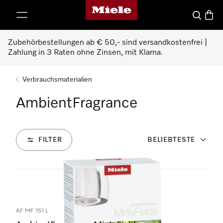
Miele-Homepage
nhalt springen
Suche
Waren
Zubehörbestellungen ab € 50,- sind versandkostenfrei |
Zahlung in 3 Raten ohne Zinsen, mit Klarna.
Verbrauchsmaterialien
AmbientFragrance
FILTER
BELIEBTESTE
1
Produkte
AF MF 151 L