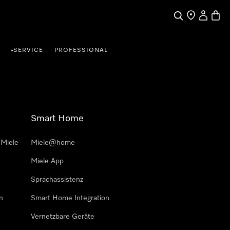
Suche
Händlersuche
Benutzer
Waren
SERVICE
PROFESSIONAL
•
Smart Home
 Miele
Miele@home
Miele App
Sprachassistenz
n
Smart Home Integration
Vernetzbare Geräte