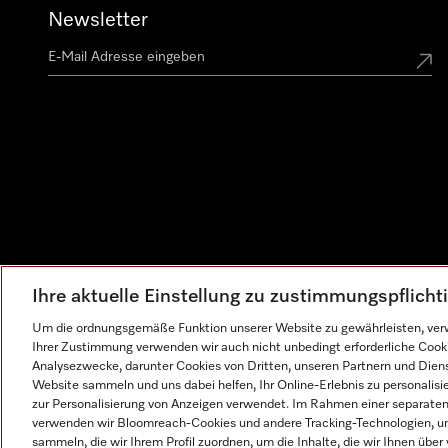
Newsletter
Ihre aktuelle Einstellung zu zustimmungspflich
Um die ordnungsgemäße Funktion unserer Website zu gewährleisten, verw
Ihrer Zustimmung verwenden wir auch nicht unbedingt erforderliche Cook
Analysezwecke, darunter Cookies von Dritten, unseren Partnern und Dienst
Website sammeln und uns dabei helfen, Ihr Online-Erlebnis zu personalis
zur Personalisierung von Anzeigen verwendet. Im Rahmen einer separaten E
verwenden wir Bloomreach-Cookies und andere Tracking-Technologien, um
sammeln, die wir Ihrem Profil zuordnen, um die Inhalte, die wir Ihnen übe