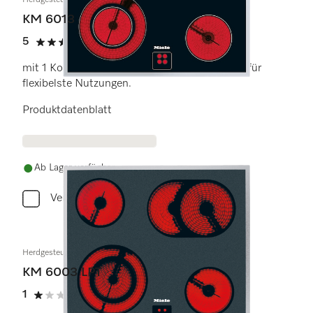
Herdgesteuertes Elektrokochfeld
KM 6013
5
(3 Bewertungen)
5 Sterne von 5
mit 1 Koch-/Bräterzone und 1 Vario-Kochzone für
flexibelste Nutzungen.
Produktdatenblatt
Ab Lager verfügbar
Vergleichen
Herdgesteuertes Elektrokochfeld
KM 6003 LPT
1
(1 Bewertung)
1 Sterne von 5