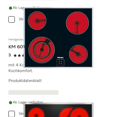
Ab Lager verfügbar
Vergleichen
Herdgesteuertes Elektrokochfeld
KM 6012
3
(2 Bewertungen)
3 Sterne von 5
mit 4 Kochzonen inkl. 1 Vario-Zone für großen
Kochkomfort.
Produktdatenblatt
Ab Lager verfügbar
Vergleichen