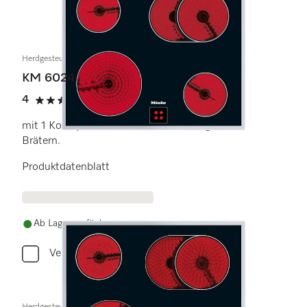
Herdgesteuertes Elektrokochfeld
KM 6024
4
(1 Bewertung)
4 Sterne von 5
mit 1 Koch-/Bräterzone für die Nutzung von
Brätern.
Produktdatenblatt
Ab Lager verfügbar
Vergleichen