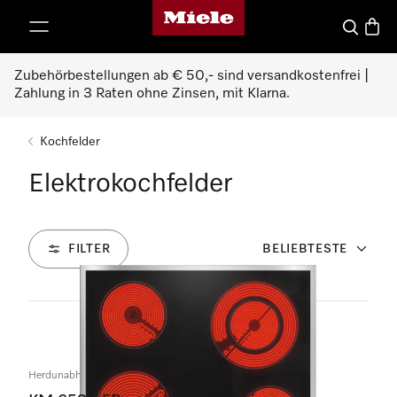
Miele-Homepage
nhalt springen
Suche
Waren
Zubehörbestellungen ab € 50,- sind versandkostenfrei |
Zahlung in 3 Raten ohne Zinsen, mit Klarna.
Kochfelder
Elektrokochfelder
FILTER
BELIEBTESTE
19
Produkte
Herdunabhängiges Elektrokochfeld