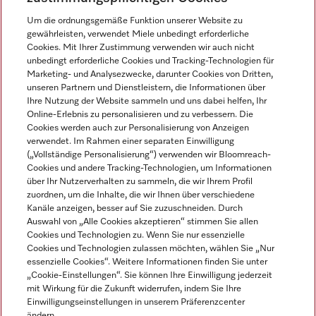
Um die ordnungsgemäße Funktion unserer Website zu
Newsletter
gewährleisten, verwendet Miele unbedingt erforderliche
Cookies. Mit Ihrer Zustimmung verwenden wir auch nicht
unbedingt erforderliche Cookies und Tracking-Technologien für
Marketing- und Analysezwecke, darunter Cookies von Dritten,
unseren Partnern und Dienstleistern, die Informationen über
Ihre Nutzung der Website sammeln und uns dabei helfen, Ihr
Online-Erlebnis zu personalisieren und zu verbessern. Die
Cookies werden auch zur Personalisierung von Anzeigen
verwendet. Im Rahmen einer separaten Einwilligung
(„Vollständige Personalisierung“) verwenden wir Bloomreach-
Miele auf Instagram
Miele auf Facebook
Miele auf Youtube
Cookies und andere Tracking-Technologien, um Informationen
über Ihr Nutzerverhalten zu sammeln, die wir Ihrem Profil
zuordnen, um die Inhalte, die wir Ihnen über verschiedene
Kanäle anzeigen, besser auf Sie zuzuschneiden. Durch
Auswahl von „Alle Cookies akzeptieren“ stimmen Sie allen
Cookies und Technologien zu. Wenn Sie nur essenzielle
Impressum
Cookies und Technologien zulassen möchten, wählen Sie „Nur
essenzielle Cookies“. Weitere Informationen finden Sie unter
AGB
„Cookie-Einstellungen“. Sie können Ihre Einwilligung jederzeit
Datenschutz
mit Wirkung für die Zukunft widerrufen, indem Sie Ihre
Nutzungsbedigungen
Einwilligungseinstellungen in unserem Präferenzcenter
ändern.