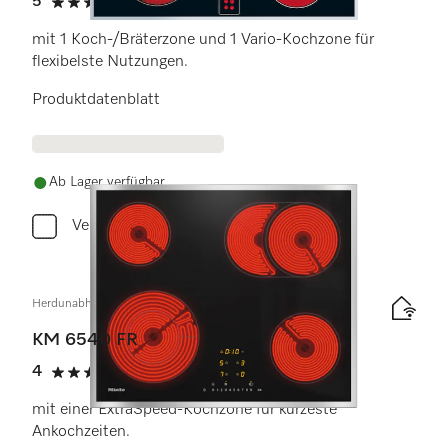
5
(2 Bewertungen)
5 Sterne von 5
mit 1 Koch-/Bräterzone und 1 Vario-Kochzone für
flexibelste Nutzungen.
Produktdatenblatt
Ab Lager verfügbar
Vergleichen
Herdunabhängiges Elektrokochfeld
KM 6540 FR
4
(2 Bewertungen)
4 Sterne von 5
mit einer ExtraSpeed-Kochzone für kürzeste
Ankochzeiten.