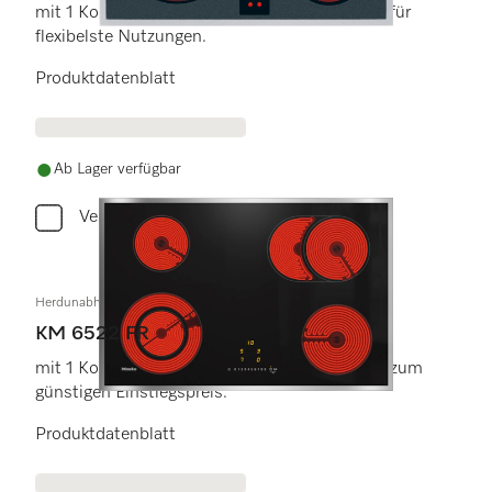
mit 1 Koch-/Bräterzone und 1 Vario-Kochzone für
flexibelste Nutzungen.
Produktdatenblatt
Ab Lager verfügbar
Vergleichen
Herdunabhängiges Elektrokochfeld
KM 6522 FR
mit 1 Koch-/Bräterzone und 1 Vario-Kochzone zum
günstigen Einstiegspreis.
Produktdatenblatt