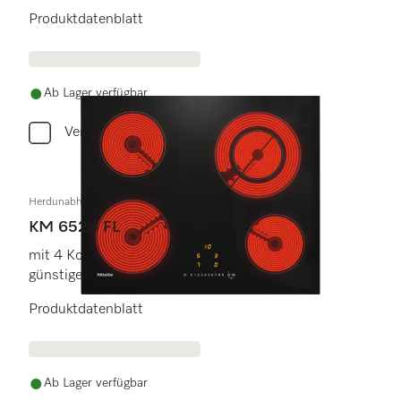
Produktdatenblatt
Ab Lager verfügbar
Vergleichen
Herdunabhängiges Elektrokochfeld
KM 6520 FL
mit 4 Kochzonen für größten Komfort zum
günstigen Einstiegspreis.
Produktdatenblatt
Ab Lager verfügbar