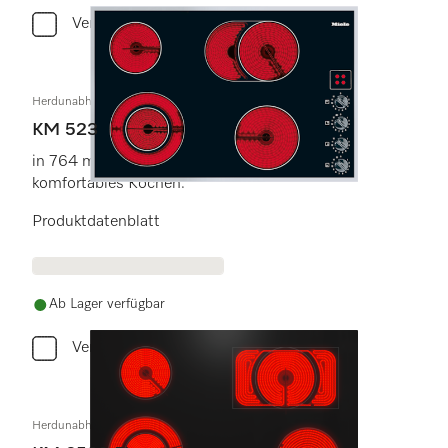
Vergleichen
Herdunabhängiges Elektrokochfeld
KM 523
in 764 mm 764 mm Breite für besonders
komfortables Kochen.
Produktdatenblatt
Ab Lager verfügbar
Vergleichen
Herdunabhängiges Elektrokochfeld