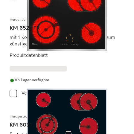
Herdunabhängiges Elektrokochfeld
KM 6521 FR
mit 1 Koch-/Bräterzone und 1 Vario-Kochzone zum
günstigen Einstiegspreis.
Produktdatenblatt
Ab Lager verfügbar
Vergleichen
Herdgesteuertes Elektrokochfeld
KM 6031