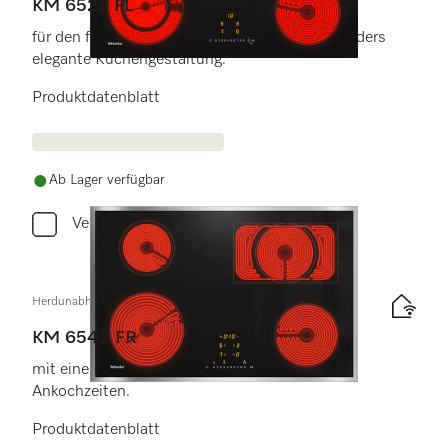
KM 6523 FL
für den flächenbündigen Einbau für eine besonders
elegante Küchengestaltung.
Produktdatenblatt
Ab Lager verfügbar
Vergleichen
Herdunabhängiges Elektrokochfeld
KM 6542 FR
mit einer ExtraSpeed-Kochzone für kürzeste
Ankochzeiten.
Produktdatenblatt