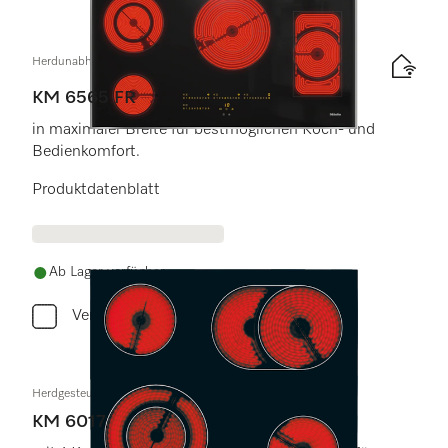
Herdunabhängiges Elektrokochfeld
KM 6565 FR
in maximaler Breite für bestmöglichen Koch- und
Bedienkomfort.
Produktdatenblatt
Ab Lager verfügbar
Vergleichen
Herdgesteuertes Elektrokochfeld
KM 6017