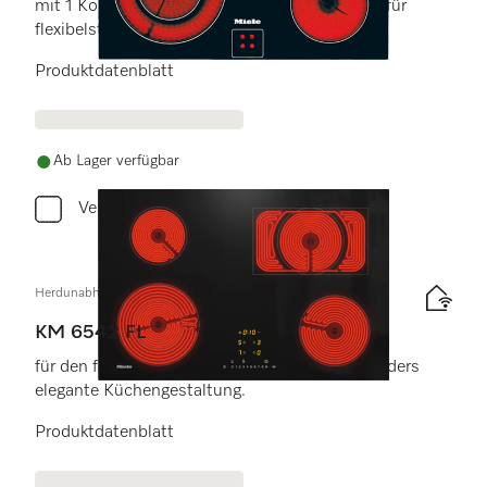
mit 1 Koch-/Bräterzone und 1 Vario-Kochzone für
flexibelste Nutzungen.
Produktdatenblatt
Ab Lager verfügbar
Vergleichen
Herdunabhängiges Elektrokochfeld
KM 6542 FL
für den flächenbündigen Einbau für eine besonders
elegante Küchengestaltung.
Produktdatenblatt