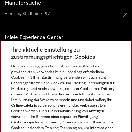
Händlersuche
Miele Experience Center
Ihre aktuelle Einstellung zu
Alle Miele Experience Center anzeigen
zustimmungspflichtigen Cookies
Um die ordnungsgemäße Funktion unserer Website zu
Newsletter
gewährleisten, verwendet Miele unbedingt erforderliche
Cookies. Mit Ihrer Zustimmung verwenden wir auch nicht
unbedingt erforderliche Cookies und Tracking-Technologien für
Marketing- und Analysezwecke, darunter Cookies von Dritten,
unseren Partnern und Dienstleistern, die Informationen über
Ihre Nutzung der Website sammeln und uns dabei helfen, Ihr
Online-Erlebnis zu personalisieren und zu verbessern. Die
Cookies werden auch zur Personalisierung von Anzeigen
verwendet. Im Rahmen einer separaten Einwilligung
(„Vollständige Personalisierung“) verwenden wir Bloomreach-
Miele auf Instagram
Miele auf Facebook
Miele auf Youtube
Cookies und andere Tracking-Technologien, um Informationen