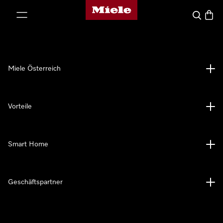
Miele-Homepage
nhalt springen
Suche
Waren
Miele Österreich
Vorteile
Smart Home
Geschäftspartner