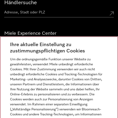
Händlersuche
Miele Experience Center
Ihre aktuelle Einstellung zu
Alle Miele Experience Center anzeigen
zustimmungspflichtigen Cookies
Um die ordnungsgemäße Funktion unserer Website zu
Newsletter
gewährleisten, verwendet Miele unbedingt erforderliche
Cookies. Mit Ihrer Zustimmung verwenden wir auch nicht
unbedingt erforderliche Cookies und Tracking-Technologien für
Marketing- und Analysezwecke, darunter Cookies von Dritten,
unseren Partnern und Dienstleistern, die Informationen über
Ihre Nutzung der Website sammeln und uns dabei helfen, Ihr
Online-Erlebnis zu personalisieren und zu verbessern. Die
Cookies werden auch zur Personalisierung von Anzeigen
verwendet. Im Rahmen einer separaten Einwilligung
(„Vollständige Personalisierung“) verwenden wir Bloomreach-
Miele auf Instagram
Miele auf Facebook
Miele auf Youtube
Cookies und andere Tracking-Technologien, um Informationen