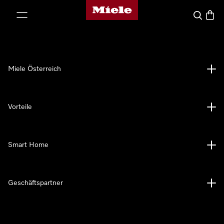
Miele-Homepage
nhalt springen
Suche
Waren
Miele Österreich
Vorteile
Smart Home
Geschäftspartner