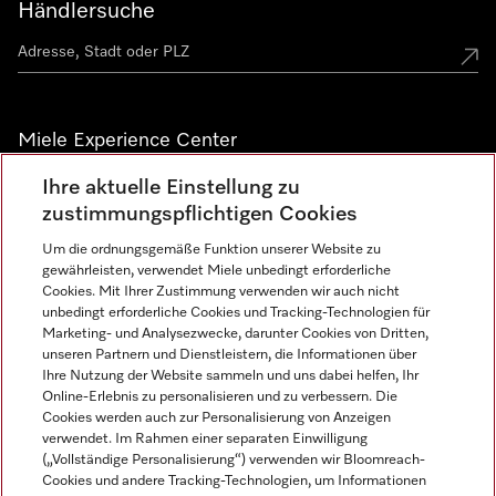
Händlersuche
Miele Experience Center
Ihre aktuelle Einstellung zu
Alle Miele Experience Center anzeigen
zustimmungspflichtigen Cookies
Um die ordnungsgemäße Funktion unserer Website zu
Newsletter
gewährleisten, verwendet Miele unbedingt erforderliche
Cookies. Mit Ihrer Zustimmung verwenden wir auch nicht
unbedingt erforderliche Cookies und Tracking-Technologien für
Marketing- und Analysezwecke, darunter Cookies von Dritten,
unseren Partnern und Dienstleistern, die Informationen über
Ihre Nutzung der Website sammeln und uns dabei helfen, Ihr
Online-Erlebnis zu personalisieren und zu verbessern. Die
Cookies werden auch zur Personalisierung von Anzeigen
verwendet. Im Rahmen einer separaten Einwilligung
(„Vollständige Personalisierung“) verwenden wir Bloomreach-
Miele auf Instagram
Miele auf Facebook
Miele auf Youtube
Cookies und andere Tracking-Technologien, um Informationen