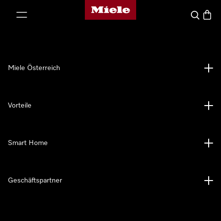
Miele-Homepage
nhalt springen
Suche
Waren
Miele Österreich
Vorteile
Smart Home
Geschäftspartner