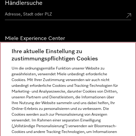
Händlersuche
Miele Experience Center
Ihre aktuelle Einstellung zu
Alle Miele Experience Center anzeigen
zustimmungspflichtigen Cookies
Um die ordnungsgemäße Funktion unserer Website zu
Newsletter
gewährleisten, verwendet Miele unbedingt erforderliche
Cookies. Mit Ihrer Zustimmung verwenden wir auch nicht
unbedingt erforderliche Cookies und Tracking-Technologien für
Marketing- und Analysezwecke, darunter Cookies von Dritten,
unseren Partnern und Dienstleistern, die Informationen über
Ihre Nutzung der Website sammeln und uns dabei helfen, Ihr
Online-Erlebnis zu personalisieren und zu verbessern. Die
Cookies werden auch zur Personalisierung von Anzeigen
verwendet. Im Rahmen einer separaten Einwilligung
(„Vollständige Personalisierung“) verwenden wir Bloomreach-
Miele auf Instagram
Miele auf Facebook
Miele auf Youtube
Cookies und andere Tracking-Technologien, um Informationen