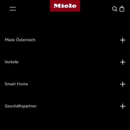
Miele-Homepage
nhalt springen
Suche
Waren
Miele Österreich
Vorteile
Smart Home
Geschäftspartner