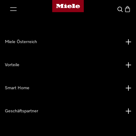
Miele-Homepage
nhalt springen
Suche
Waren
Miele Österreich
Vorteile
Smart Home
Geschäftspartner