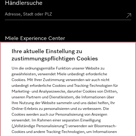
Händlersuche
Miele Experience Center
Ihre aktuelle Einstellung zu
Alle Miele Experience Center anzeigen
zustimmungspflichtigen Cookies
Um die ordnungsgemäße Funktion unserer Website zu
Newsletter
gewährleisten, verwendet Miele unbedingt erforderliche
Cookies. Mit Ihrer Zustimmung verwenden wir auch nicht
unbedingt erforderliche Cookies und Tracking-Technologien für
Marketing- und Analysezwecke, darunter Cookies von Dritten,
unseren Partnern und Dienstleistern, die Informationen über
Ihre Nutzung der Website sammeln und uns dabei helfen, Ihr
Online-Erlebnis zu personalisieren und zu verbessern. Die
Cookies werden auch zur Personalisierung von Anzeigen
verwendet. Im Rahmen einer separaten Einwilligung
(„Vollständige Personalisierung“) verwenden wir Bloomreach-
Miele auf Instagram
Miele auf Facebook
Miele auf Youtube
Cookies und andere Tracking-Technologien, um Informationen