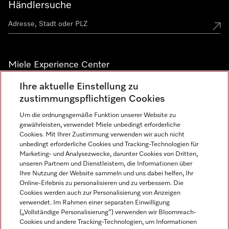
Händlersuche
Miele Experience Center
Ihre aktuelle Einstellung zu
Alle Miele Experience Center anzeigen
zustimmungspflichtigen Cookies
Um die ordnungsgemäße Funktion unserer Website zu
Newsletter
gewährleisten, verwendet Miele unbedingt erforderliche
Cookies. Mit Ihrer Zustimmung verwenden wir auch nicht
unbedingt erforderliche Cookies und Tracking-Technologien für
Marketing- und Analysezwecke, darunter Cookies von Dritten,
unseren Partnern und Dienstleistern, die Informationen über
Ihre Nutzung der Website sammeln und uns dabei helfen, Ihr
Online-Erlebnis zu personalisieren und zu verbessern. Die
Cookies werden auch zur Personalisierung von Anzeigen
verwendet. Im Rahmen einer separaten Einwilligung
(„Vollständige Personalisierung“) verwenden wir Bloomreach-
Miele auf Instagram
Miele auf Facebook
Miele auf Youtube
Cookies und andere Tracking-Technologien, um Informationen