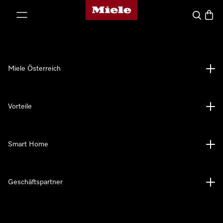
Miele-Homepage
nhalt springen
Suche
Waren
Miele Österreich
Vorteile
Smart Home
Geschäftspartner