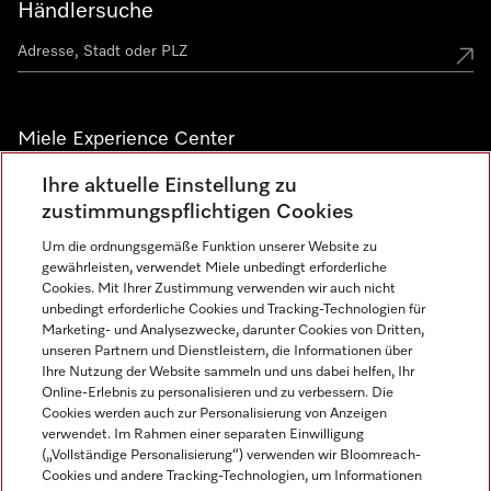
Händlersuche
Miele Experience Center
Ihre aktuelle Einstellung zu
Alle Miele Experience Center anzeigen
zustimmungspflichtigen Cookies
Um die ordnungsgemäße Funktion unserer Website zu
Newsletter
gewährleisten, verwendet Miele unbedingt erforderliche
Cookies. Mit Ihrer Zustimmung verwenden wir auch nicht
unbedingt erforderliche Cookies und Tracking-Technologien für
Marketing- und Analysezwecke, darunter Cookies von Dritten,
unseren Partnern und Dienstleistern, die Informationen über
Ihre Nutzung der Website sammeln und uns dabei helfen, Ihr
Online-Erlebnis zu personalisieren und zu verbessern. Die
Cookies werden auch zur Personalisierung von Anzeigen
verwendet. Im Rahmen einer separaten Einwilligung
(„Vollständige Personalisierung“) verwenden wir Bloomreach-
Miele auf Instagram
Miele auf Facebook
Miele auf Youtube
Cookies und andere Tracking-Technologien, um Informationen