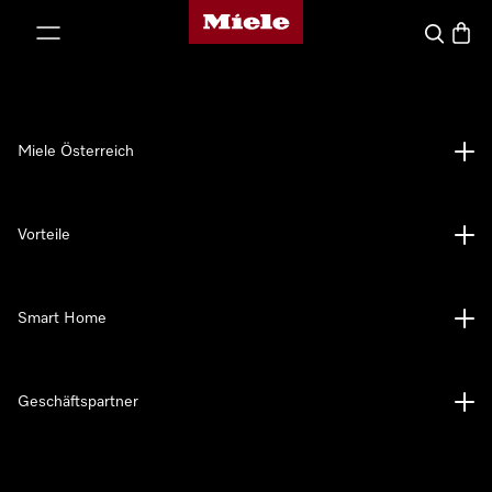
Miele-Homepage
nhalt springen
Suche
Waren
Miele Österreich
Vorteile
Smart Home
Geschäftspartner