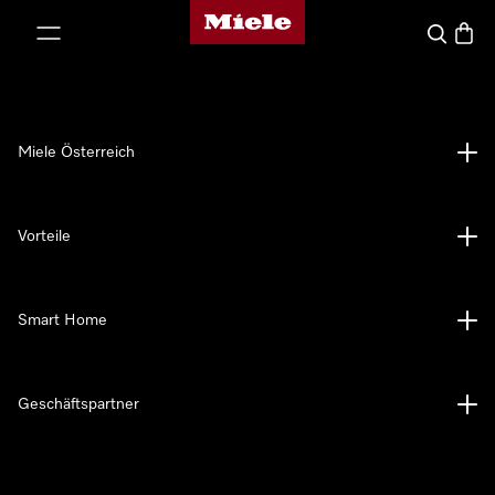
Miele-Homepage
nhalt springen
Suche
Waren
Miele Österreich
Vorteile
Smart Home
Geschäftspartner