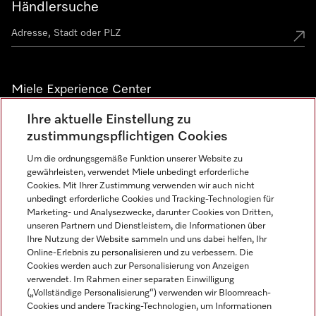
Händlersuche
Miele Experience Center
Ihre aktuelle Einstellung zu
Alle Miele Experience Center anzeigen
zustimmungspflichtigen Cookies
Um die ordnungsgemäße Funktion unserer Website zu
Newsletter
gewährleisten, verwendet Miele unbedingt erforderliche
Cookies. Mit Ihrer Zustimmung verwenden wir auch nicht
unbedingt erforderliche Cookies und Tracking-Technologien für
Marketing- und Analysezwecke, darunter Cookies von Dritten,
unseren Partnern und Dienstleistern, die Informationen über
Ihre Nutzung der Website sammeln und uns dabei helfen, Ihr
Online-Erlebnis zu personalisieren und zu verbessern. Die
Cookies werden auch zur Personalisierung von Anzeigen
verwendet. Im Rahmen einer separaten Einwilligung
(„Vollständige Personalisierung“) verwenden wir Bloomreach-
Miele auf Instagram
Miele auf Facebook
Miele auf Youtube
Cookies und andere Tracking-Technologien, um Informationen