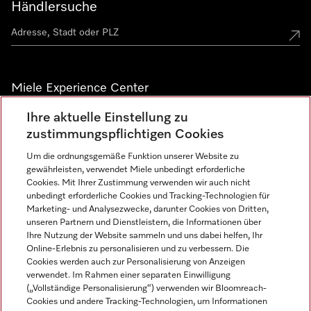
Händlersuche
Miele Experience Center
Ihre aktuelle Einstellung zu
Alle Miele Experience Center anzeigen
zustimmungspflichtigen Cookies
Um die ordnungsgemäße Funktion unserer Website zu
Newsletter
gewährleisten, verwendet Miele unbedingt erforderliche
Cookies. Mit Ihrer Zustimmung verwenden wir auch nicht
unbedingt erforderliche Cookies und Tracking-Technologien für
Marketing- und Analysezwecke, darunter Cookies von Dritten,
unseren Partnern und Dienstleistern, die Informationen über
Ihre Nutzung der Website sammeln und uns dabei helfen, Ihr
Online-Erlebnis zu personalisieren und zu verbessern. Die
Cookies werden auch zur Personalisierung von Anzeigen
verwendet. Im Rahmen einer separaten Einwilligung
(„Vollständige Personalisierung“) verwenden wir Bloomreach-
Miele auf Instagram
Miele auf Facebook
Miele auf Youtube
Cookies und andere Tracking-Technologien, um Informationen