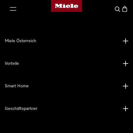
Miele-Homepage
nhalt springen
Suche
Waren
Miele Österreich
Vorteile
Smart Home
Geschäftspartner