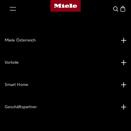
Miele-Homepage
nhalt springen
Suche
Waren
Miele Österreich
Vorteile
Smart Home
Geschäftspartner