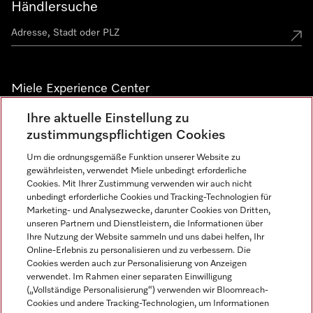
Händlersuche
Miele Experience Center
Ihre aktuelle Einstellung zu
Alle Miele Experience Center anzeigen
zustimmungspflichtigen Cookies
Um die ordnungsgemäße Funktion unserer Website zu
Newsletter
gewährleisten, verwendet Miele unbedingt erforderliche
Cookies. Mit Ihrer Zustimmung verwenden wir auch nicht
unbedingt erforderliche Cookies und Tracking-Technologien für
Marketing- und Analysezwecke, darunter Cookies von Dritten,
unseren Partnern und Dienstleistern, die Informationen über
Ihre Nutzung der Website sammeln und uns dabei helfen, Ihr
Online-Erlebnis zu personalisieren und zu verbessern. Die
Cookies werden auch zur Personalisierung von Anzeigen
verwendet. Im Rahmen einer separaten Einwilligung
(„Vollständige Personalisierung“) verwenden wir Bloomreach-
Miele auf Instagram
Miele auf Facebook
Miele auf Youtube
Cookies und andere Tracking-Technologien, um Informationen