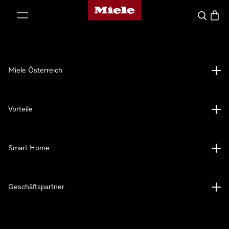
Miele-Homepage
nhalt springen
Suche
Waren
Miele Österreich
Vorteile
Smart Home
Geschäftspartner