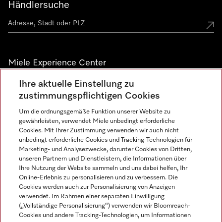
Händlersuche
Miele Experience Center
Ihre aktuelle Einstellung zu
Alle Miele Experience Center anzeigen
zustimmungspflichtigen Cookies
Um die ordnungsgemäße Funktion unserer Website zu
Newsletter
gewährleisten, verwendet Miele unbedingt erforderliche
Cookies. Mit Ihrer Zustimmung verwenden wir auch nicht
unbedingt erforderliche Cookies und Tracking-Technologien für
Marketing- und Analysezwecke, darunter Cookies von Dritten,
unseren Partnern und Dienstleistern, die Informationen über
Ihre Nutzung der Website sammeln und uns dabei helfen, Ihr
Online-Erlebnis zu personalisieren und zu verbessern. Die
Cookies werden auch zur Personalisierung von Anzeigen
verwendet. Im Rahmen einer separaten Einwilligung
(„Vollständige Personalisierung“) verwenden wir Bloomreach-
Miele auf Instagram
Miele auf Facebook
Miele auf Youtube
Cookies und andere Tracking-Technologien, um Informationen