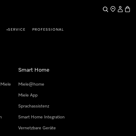
Suche
Händlersuche
Benutzer
Waren
SERVICE
PROFESSIONAL
•
Smart Home
 Miele
Miele@home
Miele App
Sprachassistenz
n
Smart Home Integration
Vernetzbare Geräte