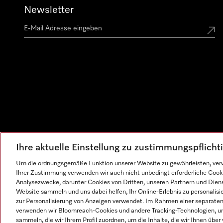
Newsletter
Ihre aktuelle Einstellung zu zustimmungspflich
Um die ordnungsgemäße Funktion unserer Website zu gewährleisten, verw
Ihrer Zustimmung verwenden wir auch nicht unbedingt erforderliche Cook
Analysezwecke, darunter Cookies von Dritten, unseren Partnern und Dienst
Website sammeln und uns dabei helfen, Ihr Online-Erlebnis zu personalis
zur Personalisierung von Anzeigen verwendet. Im Rahmen einer separaten E
verwenden wir Bloomreach-Cookies und andere Tracking-Technologien, um
sammeln, die wir Ihrem Profil zuordnen, um die Inhalte, die wir Ihnen übe