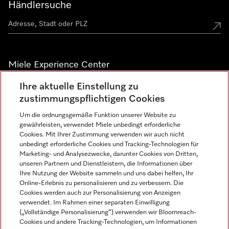
Händlersuche
Miele Experience Center
Ihre aktuelle Einstellung zu
Alle Miele Experience Center anzeigen
zustimmungspflichtigen Cookies
Um die ordnungsgemäße Funktion unserer Website zu
Newsletter
gewährleisten, verwendet Miele unbedingt erforderliche
Cookies. Mit Ihrer Zustimmung verwenden wir auch nicht
unbedingt erforderliche Cookies und Tracking-Technologien für
Marketing- und Analysezwecke, darunter Cookies von Dritten,
unseren Partnern und Dienstleistern, die Informationen über
Ihre Nutzung der Website sammeln und uns dabei helfen, Ihr
Online-Erlebnis zu personalisieren und zu verbessern. Die
Cookies werden auch zur Personalisierung von Anzeigen
verwendet. Im Rahmen einer separaten Einwilligung
(„Vollständige Personalisierung“) verwenden wir Bloomreach-
Miele auf Instagram
Miele auf Facebook
Miele auf Youtube
Cookies und andere Tracking-Technologien, um Informationen