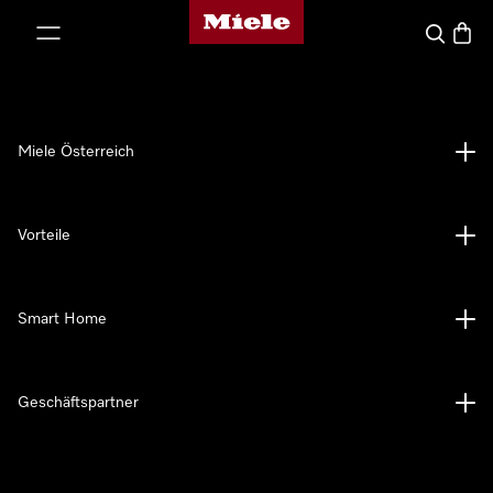
Miele-Homepage
nhalt springen
Suche
Waren
Miele Österreich
Vorteile
Smart Home
Geschäftspartner