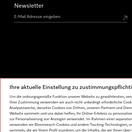
Newsletter
Ihre aktuelle Einstellung zu zustimmungspflich
Um die ordnungsgemäße Funktion unserer Website zu gewährleisten, verw
Ihrer Zustimmung verwenden wir auch nicht unbedingt erforderliche Cook
Analysezwecke, darunter Cookies von Dritten, unseren Partnern und Dienst
Website sammeln und uns dabei helfen, Ihr Online-Erlebnis zu personalis
zur Personalisierung von Anzeigen verwendet. Im Rahmen einer separaten E
verwenden wir Bloomreach-Cookies und andere Tracking-Technologien, um
sammeln, die wir Ihrem Profil zuordnen, um die Inhalte, die wir Ihnen übe