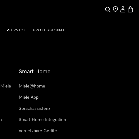
Suche
Händlersuche
Benutzer
Waren
SERVICE
PROFESSIONAL
•
Smart Home
 Miele
Miele@home
Miele App
Sprachassistenz
n
Smart Home Integration
Vernetzbare Geräte