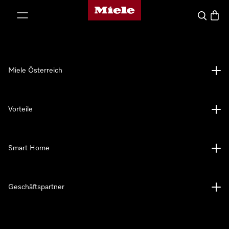
Miele-Homepage
nhalt springen
Suche
Waren
Miele Österreich
Vorteile
Smart Home
Geschäftspartner