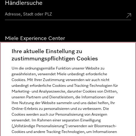
Händlersuche
Miele Experience Center
Ihre aktuelle Einstellung zu
Alle Miele Experience Center anzeigen
zustimmungspflichtigen Cookies
Um die ordnungsgemäße Funktion unserer Website zu
Newsletter
gewährleisten, verwendet Miele unbedingt erforderliche
Cookies. Mit Ihrer Zustimmung verwenden wir auch nicht
unbedingt erforderliche Cookies und Tracking-Technologien für
Marketing- und Analysezwecke, darunter Cookies von Dritten,
unseren Partnern und Dienstleistern, die Informationen über
Ihre Nutzung der Website sammeln und uns dabei helfen, Ihr
Online-Erlebnis zu personalisieren und zu verbessern. Die
Cookies werden auch zur Personalisierung von Anzeigen
verwendet. Im Rahmen einer separaten Einwilligung
(„Vollständige Personalisierung“) verwenden wir Bloomreach-
Miele auf Instagram
Miele auf Facebook
Miele auf Youtube
Cookies und andere Tracking-Technologien, um Informationen