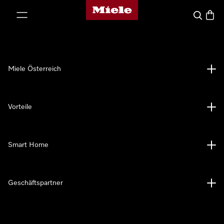
Miele-Homepage
nhalt springen
Suche
Waren
Miele Österreich
Vorteile
Smart Home
Geschäftspartner