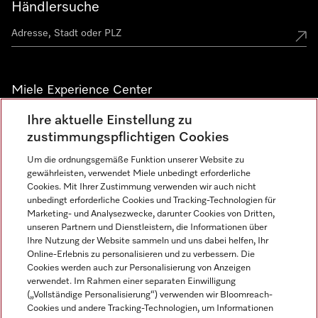
Händlersuche
Miele Experience Center
Ihre aktuelle Einstellung zu
Alle Miele Experience Center anzeigen
zustimmungspflichtigen Cookies
Um die ordnungsgemäße Funktion unserer Website zu
Newsletter
gewährleisten, verwendet Miele unbedingt erforderliche
Cookies. Mit Ihrer Zustimmung verwenden wir auch nicht
unbedingt erforderliche Cookies und Tracking-Technologien für
Marketing- und Analysezwecke, darunter Cookies von Dritten,
unseren Partnern und Dienstleistern, die Informationen über
Ihre Nutzung der Website sammeln und uns dabei helfen, Ihr
Online-Erlebnis zu personalisieren und zu verbessern. Die
Cookies werden auch zur Personalisierung von Anzeigen
verwendet. Im Rahmen einer separaten Einwilligung
(„Vollständige Personalisierung“) verwenden wir Bloomreach-
Miele auf Instagram
Miele auf Facebook
Miele auf Youtube
Cookies und andere Tracking-Technologien, um Informationen