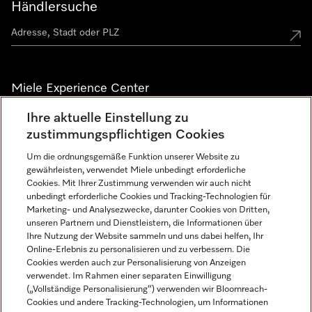
Händlersuche
Miele Experience Center
Ihre aktuelle Einstellung zu
Alle Miele Experience Center anzeigen
zustimmungspflichtigen Cookies
Um die ordnungsgemäße Funktion unserer Website zu
Newsletter
gewährleisten, verwendet Miele unbedingt erforderliche
Cookies. Mit Ihrer Zustimmung verwenden wir auch nicht
unbedingt erforderliche Cookies und Tracking-Technologien für
Marketing- und Analysezwecke, darunter Cookies von Dritten,
unseren Partnern und Dienstleistern, die Informationen über
Ihre Nutzung der Website sammeln und uns dabei helfen, Ihr
Online-Erlebnis zu personalisieren und zu verbessern. Die
Cookies werden auch zur Personalisierung von Anzeigen
verwendet. Im Rahmen einer separaten Einwilligung
(„Vollständige Personalisierung“) verwenden wir Bloomreach-
Miele auf Instagram
Miele auf Facebook
Miele auf Youtube
Cookies und andere Tracking-Technologien, um Informationen