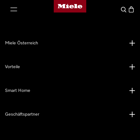
Miele-Homepage
nhalt springen
Suche
Waren
Miele Österreich
Vorteile
Smart Home
Geschäftspartner