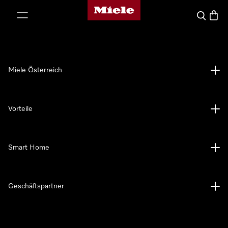
Miele-Homepage
nhalt springen
Suche
Waren
Miele Österreich
Vorteile
Smart Home
Geschäftspartner