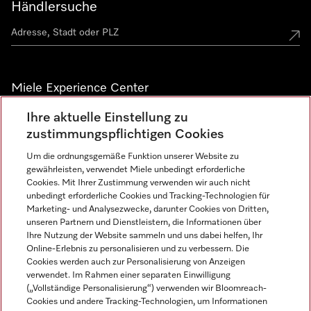
Händlersuche
Miele Experience Center
Ihre aktuelle Einstellung zu
Alle Miele Experience Center anzeigen
zustimmungspflichtigen Cookies
Um die ordnungsgemäße Funktion unserer Website zu
Newsletter
gewährleisten, verwendet Miele unbedingt erforderliche
Cookies. Mit Ihrer Zustimmung verwenden wir auch nicht
unbedingt erforderliche Cookies und Tracking-Technologien für
Marketing- und Analysezwecke, darunter Cookies von Dritten,
unseren Partnern und Dienstleistern, die Informationen über
Ihre Nutzung der Website sammeln und uns dabei helfen, Ihr
Online-Erlebnis zu personalisieren und zu verbessern. Die
Cookies werden auch zur Personalisierung von Anzeigen
verwendet. Im Rahmen einer separaten Einwilligung
(„Vollständige Personalisierung“) verwenden wir Bloomreach-
Miele auf Instagram
Miele auf Facebook
Miele auf Youtube
Cookies und andere Tracking-Technologien, um Informationen