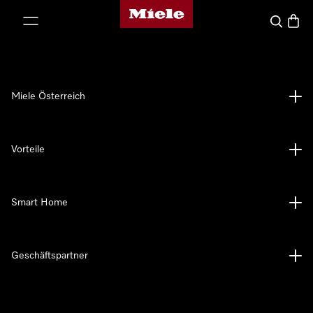
Miele-Homepage
nhalt springen
Suche
Waren
Miele Österreich
Vorteile
Smart Home
Geschäftspartner