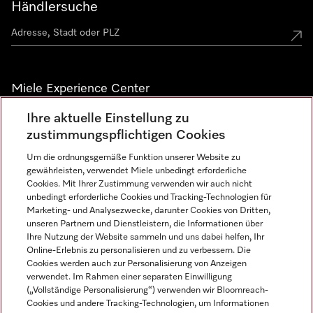
Händlersuche
Miele Experience Center
Ihre aktuelle Einstellung zu
Alle Miele Experience Center anzeigen
zustimmungspflichtigen Cookies
Um die ordnungsgemäße Funktion unserer Website zu
Newsletter
gewährleisten, verwendet Miele unbedingt erforderliche
Cookies. Mit Ihrer Zustimmung verwenden wir auch nicht
unbedingt erforderliche Cookies und Tracking-Technologien für
Marketing- und Analysezwecke, darunter Cookies von Dritten,
unseren Partnern und Dienstleistern, die Informationen über
Ihre Nutzung der Website sammeln und uns dabei helfen, Ihr
Online-Erlebnis zu personalisieren und zu verbessern. Die
Cookies werden auch zur Personalisierung von Anzeigen
verwendet. Im Rahmen einer separaten Einwilligung
(„Vollständige Personalisierung“) verwenden wir Bloomreach-
Miele auf Instagram
Miele auf Facebook
Miele auf Youtube
Cookies und andere Tracking-Technologien, um Informationen