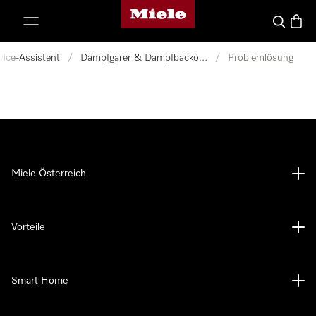
Miele-Homepage
nhalt springen
Suche
Waren
vice-Assistent
/
Dampfgarer & Dampfbacköfen
/
Problemlösung
Miele Österreich
Vorteile
Smart Home