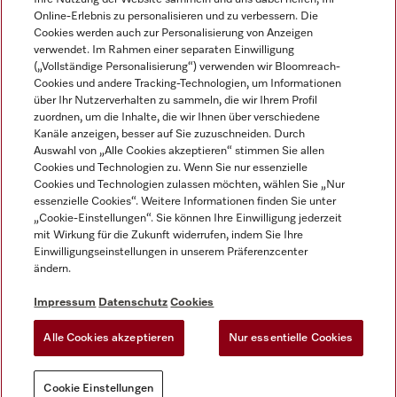
Online-Erlebnis zu personalisieren und zu verbessern. Die
Cookies werden auch zur Personalisierung von Anzeigen
verwendet. Im Rahmen einer separaten Einwilligung
(„Vollständige Personalisierung“) verwenden wir Bloomreach-
Miele auf Instagram
Miele auf Facebook
Miele auf Youtube
Cookies und andere Tracking-Technologien, um Informationen
über Ihr Nutzerverhalten zu sammeln, die wir Ihrem Profil
zuordnen, um die Inhalte, die wir Ihnen über verschiedene
Kanäle anzeigen, besser auf Sie zuzuschneiden. Durch
Auswahl von „Alle Cookies akzeptieren“ stimmen Sie allen
Cookies und Technologien zu. Wenn Sie nur essenzielle
Impressum
Cookies und Technologien zulassen möchten, wählen Sie „Nur
essenzielle Cookies“. Weitere Informationen finden Sie unter
AGB
„Cookie-Einstellungen“. Sie können Ihre Einwilligung jederzeit
Datenschutz
mit Wirkung für die Zukunft widerrufen, indem Sie Ihre
Nutzungsbedigungen
Einwilligungseinstellungen in unserem Präferenzcenter
ändern.
Erklärung zur Barrierefreiheit
EU-Gesetzen über digitale Dienste
Impressum
Datenschutz
Cookies
Widerrufsantrag
Alle Cookies akzeptieren
Nur essentielle Cookies
Cookie Einstellungen
Cookie Einstellungen