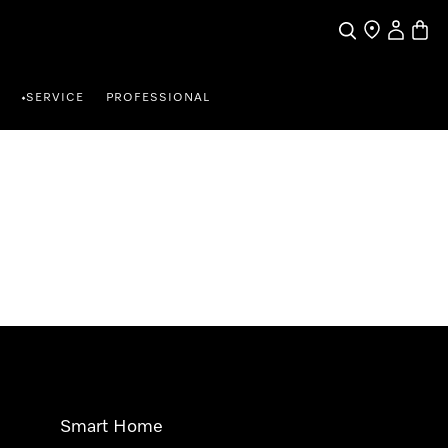
Suche
Händlersuche
Benutzer
Waren
SERVICE
PROFESSIONAL
•
Smart Home