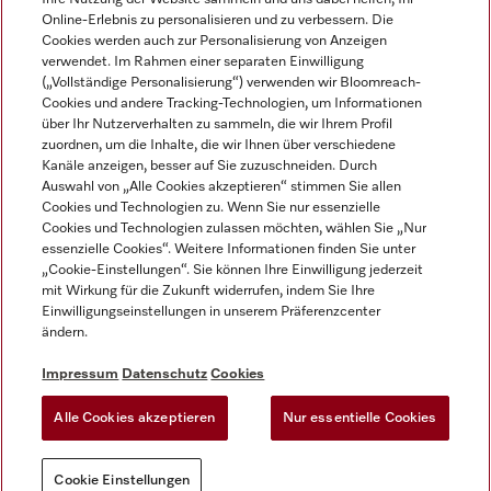
Online-Erlebnis zu personalisieren und zu verbessern. Die
Cookies werden auch zur Personalisierung von Anzeigen
verwendet. Im Rahmen einer separaten Einwilligung
(„Vollständige Personalisierung“) verwenden wir Bloomreach-
Miele auf Instagram
Miele auf Facebook
Miele auf Youtube
Cookies und andere Tracking-Technologien, um Informationen
über Ihr Nutzerverhalten zu sammeln, die wir Ihrem Profil
zuordnen, um die Inhalte, die wir Ihnen über verschiedene
Kanäle anzeigen, besser auf Sie zuzuschneiden. Durch
Auswahl von „Alle Cookies akzeptieren“ stimmen Sie allen
Cookies und Technologien zu. Wenn Sie nur essenzielle
Impressum
Cookies und Technologien zulassen möchten, wählen Sie „Nur
essenzielle Cookies“. Weitere Informationen finden Sie unter
AGB
„Cookie-Einstellungen“. Sie können Ihre Einwilligung jederzeit
Datenschutz
mit Wirkung für die Zukunft widerrufen, indem Sie Ihre
Nutzungsbedigungen
Einwilligungseinstellungen in unserem Präferenzcenter
ändern.
Erklärung zur Barrierefreiheit
EU-Gesetzen über digitale Dienste
Impressum
Datenschutz
Cookies
Widerrufsantrag
Alle Cookies akzeptieren
Nur essentielle Cookies
Cookie Einstellungen
Cookie Einstellungen