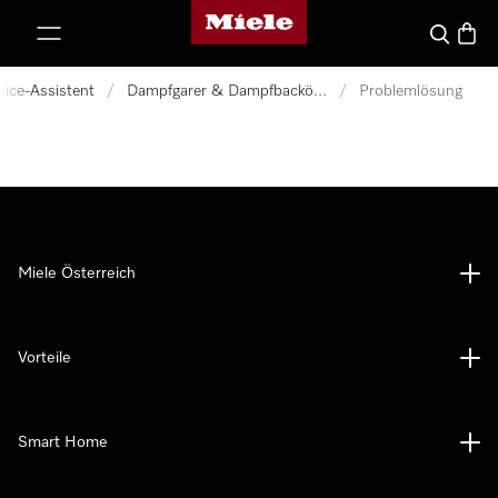
Miele-Homepage
nhalt springen
Suche
Waren
vice-Assistent
/
Dampfgarer & Dampfbacköfen
/
Problemlösung
Miele Österreich
Vorteile
Smart Home