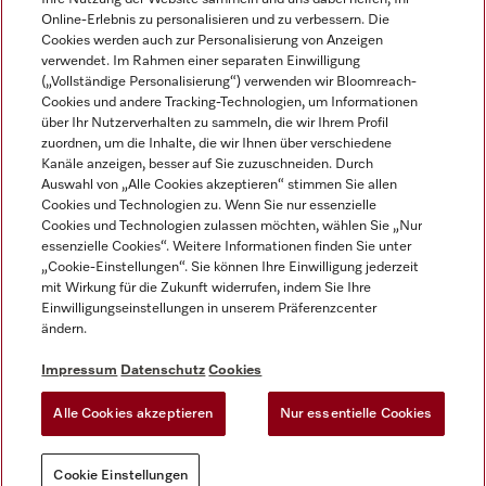
Online-Erlebnis zu personalisieren und zu verbessern. Die
Cookies werden auch zur Personalisierung von Anzeigen
verwendet. Im Rahmen einer separaten Einwilligung
(„Vollständige Personalisierung“) verwenden wir Bloomreach-
Miele auf Instagram
Miele auf Facebook
Miele auf Youtube
Cookies und andere Tracking-Technologien, um Informationen
über Ihr Nutzerverhalten zu sammeln, die wir Ihrem Profil
zuordnen, um die Inhalte, die wir Ihnen über verschiedene
Kanäle anzeigen, besser auf Sie zuzuschneiden. Durch
Auswahl von „Alle Cookies akzeptieren“ stimmen Sie allen
Cookies und Technologien zu. Wenn Sie nur essenzielle
Impressum
Cookies und Technologien zulassen möchten, wählen Sie „Nur
essenzielle Cookies“. Weitere Informationen finden Sie unter
AGB
„Cookie-Einstellungen“. Sie können Ihre Einwilligung jederzeit
Datenschutz
mit Wirkung für die Zukunft widerrufen, indem Sie Ihre
Nutzungsbedigungen
Einwilligungseinstellungen in unserem Präferenzcenter
ändern.
Erklärung zur Barrierefreiheit
EU-Gesetzen über digitale Dienste
Impressum
Datenschutz
Cookies
Widerrufsantrag
Alle Cookies akzeptieren
Nur essentielle Cookies
Cookie Einstellungen
Cookie Einstellungen