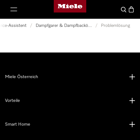
Miele-Homepage
nhalt springen
Suche
Waren
vice-Assistent
/
Dampfgarer & Dampfbacköfen
/
Problemlösung
Miele Österreich
Vorteile
Smart Home