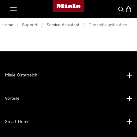
Miele-Homepage
nhalt springen
Suche
Waren
Home
/
Support
/
Service-Assistent
/
Dunstabzugshauben
Miele Österreich
Vorteile
Smart Home