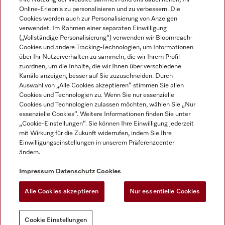
Online-Erlebnis zu personalisieren und zu verbessern. Die
Cookies werden auch zur Personalisierung von Anzeigen
verwendet. Im Rahmen einer separaten Einwilligung
(„Vollständige Personalisierung“) verwenden wir Bloomreach-
Miele auf Instagram
Miele auf Facebook
Miele auf Youtube
Cookies und andere Tracking-Technologien, um Informationen
über Ihr Nutzerverhalten zu sammeln, die wir Ihrem Profil
zuordnen, um die Inhalte, die wir Ihnen über verschiedene
Kanäle anzeigen, besser auf Sie zuzuschneiden. Durch
Auswahl von „Alle Cookies akzeptieren“ stimmen Sie allen
Cookies und Technologien zu. Wenn Sie nur essenzielle
Impressum
Cookies und Technologien zulassen möchten, wählen Sie „Nur
essenzielle Cookies“. Weitere Informationen finden Sie unter
AGB
„Cookie-Einstellungen“. Sie können Ihre Einwilligung jederzeit
Datenschutz
mit Wirkung für die Zukunft widerrufen, indem Sie Ihre
Nutzungsbedigungen
Einwilligungseinstellungen in unserem Präferenzcenter
ändern.
Erklärung zur Barrierefreiheit
EU-Gesetzen über digitale Dienste
Impressum
Datenschutz
Cookies
Widerrufsantrag
Alle Cookies akzeptieren
Nur essentielle Cookies
Cookie Einstellungen
Cookie Einstellungen