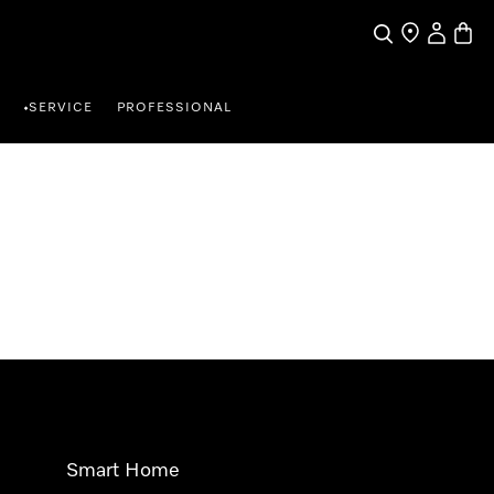
Suche
Händlersuche
Benutzer
Waren
SERVICE
PROFESSIONAL
•
Smart Home