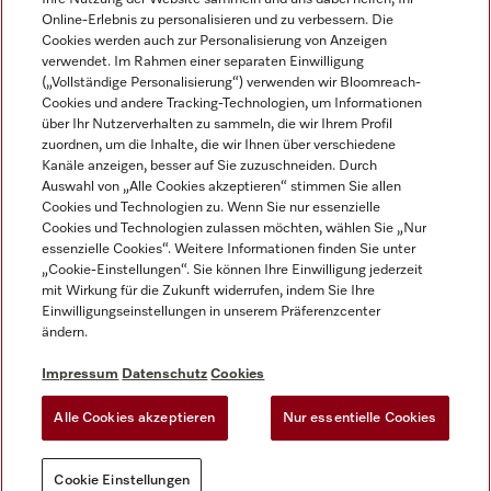
Online-Erlebnis zu personalisieren und zu verbessern. Die
Cookies werden auch zur Personalisierung von Anzeigen
verwendet. Im Rahmen einer separaten Einwilligung
(„Vollständige Personalisierung“) verwenden wir Bloomreach-
Miele auf Instagram
Miele auf Facebook
Miele auf Youtube
Cookies und andere Tracking-Technologien, um Informationen
über Ihr Nutzerverhalten zu sammeln, die wir Ihrem Profil
zuordnen, um die Inhalte, die wir Ihnen über verschiedene
Kanäle anzeigen, besser auf Sie zuzuschneiden. Durch
Auswahl von „Alle Cookies akzeptieren“ stimmen Sie allen
Cookies und Technologien zu. Wenn Sie nur essenzielle
Impressum
Cookies und Technologien zulassen möchten, wählen Sie „Nur
essenzielle Cookies“. Weitere Informationen finden Sie unter
AGB
„Cookie-Einstellungen“. Sie können Ihre Einwilligung jederzeit
Datenschutz
mit Wirkung für die Zukunft widerrufen, indem Sie Ihre
Nutzungsbedigungen
Einwilligungseinstellungen in unserem Präferenzcenter
ändern.
Erklärung zur Barrierefreiheit
EU-Gesetzen über digitale Dienste
Impressum
Datenschutz
Cookies
Widerrufsantrag
Alle Cookies akzeptieren
Nur essentielle Cookies
Cookie Einstellungen
Cookie Einstellungen