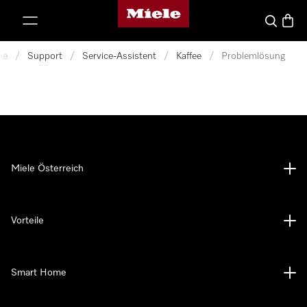
Miele-Homepage
nhalt springen
Suche
Waren
me
/
Support
/
Service-Assistent
/
Kaffee
/
Problemlösung
Miele Österreich
Vorteile
Smart Home