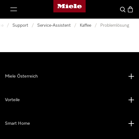
Miele-Homepage
nhalt springen
Suche
Waren
me
/
Support
/
Service-Assistent
/
Kaffee
/
Problemlösung
Miele Österreich
Vorteile
Smart Home