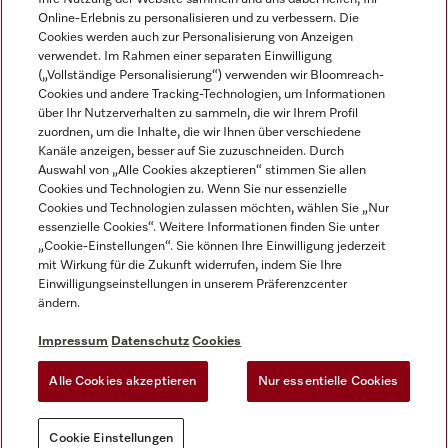
Online-Erlebnis zu personalisieren und zu verbessern. Die
Cookies werden auch zur Personalisierung von Anzeigen
verwendet. Im Rahmen einer separaten Einwilligung
(„Vollständige Personalisierung“) verwenden wir Bloomreach-
Miele auf Instagram
Miele auf Facebook
Miele auf Youtube
Cookies und andere Tracking-Technologien, um Informationen
über Ihr Nutzerverhalten zu sammeln, die wir Ihrem Profil
zuordnen, um die Inhalte, die wir Ihnen über verschiedene
Kanäle anzeigen, besser auf Sie zuzuschneiden. Durch
Auswahl von „Alle Cookies akzeptieren“ stimmen Sie allen
Cookies und Technologien zu. Wenn Sie nur essenzielle
Impressum
Cookies und Technologien zulassen möchten, wählen Sie „Nur
essenzielle Cookies“. Weitere Informationen finden Sie unter
AGB
„Cookie-Einstellungen“. Sie können Ihre Einwilligung jederzeit
Datenschutz
mit Wirkung für die Zukunft widerrufen, indem Sie Ihre
Nutzungsbedigungen
Einwilligungseinstellungen in unserem Präferenzcenter
ändern.
Erklärung zur Barrierefreiheit
EU-Gesetzen über digitale Dienste
Impressum
Datenschutz
Cookies
Widerrufsantrag
Alle Cookies akzeptieren
Nur essentielle Cookies
Cookie Einstellungen
Cookie Einstellungen