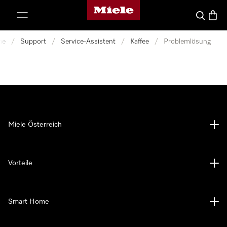
Miele-Homepage
nhalt springen
Suche
Waren
me
/
Support
/
Service-Assistent
/
Kaffee
/
Problemlösung
Miele Österreich
Vorteile
Smart Home