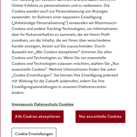
Online-Erlebnis zu personalisieren und zu verbessern. Die
Cookies werden auch zur Personalisierung von Anzeigen
verwendet. Im Rahmen einer separaten Einwilligung
(„Vollständige Personalisierung“) verwenden wir Bloomreach-
Miele auf Instagram
Miele auf Facebook
Miele auf Youtube
Cookies und andere Tracking-Technologien, um Informationen
über Ihr Nutzerverhalten zu sammeln, die wir Ihrem Profil
zuordnen, um die Inhalte, die wir Ihnen über verschiedene
Kanäle anzeigen, besser auf Sie zuzuschneiden. Durch
Auswahl von „Alle Cookies akzeptieren“ stimmen Sie allen
Cookies und Technologien zu. Wenn Sie nur essenzielle
Impressum
Cookies und Technologien zulassen möchten, wählen Sie „Nur
essenzielle Cookies“. Weitere Informationen finden Sie unter
AGB
„Cookie-Einstellungen“. Sie können Ihre Einwilligung jederzeit
Datenschutz
mit Wirkung für die Zukunft widerrufen, indem Sie Ihre
Nutzungsbedigungen
Einwilligungseinstellungen in unserem Präferenzcenter
ändern.
Erklärung zur Barrierefreiheit
EU-Gesetzen über digitale Dienste
Impressum
Datenschutz
Cookies
Widerrufsantrag
Alle Cookies akzeptieren
Nur essentielle Cookies
Cookie Einstellungen
Cookie Einstellungen