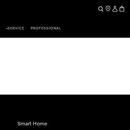
Suche
Händlersuche
Benutzer
Waren
SERVICE
PROFESSIONAL
•
Smart Home