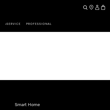
Suche
Händlersuche
Benutzer
Waren
SERVICE
PROFESSIONAL
•
Smart Home