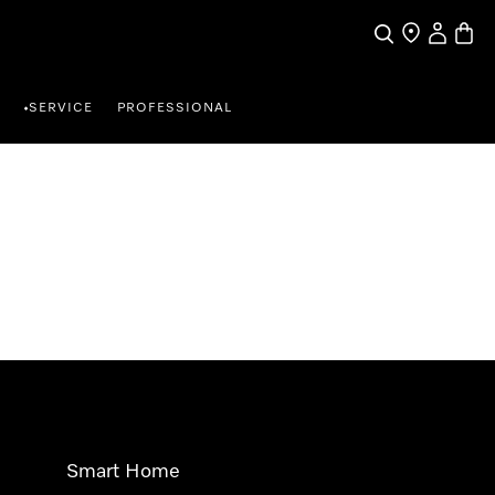
Suche
Händlersuche
Benutzer
Waren
SERVICE
PROFESSIONAL
•
Smart Home