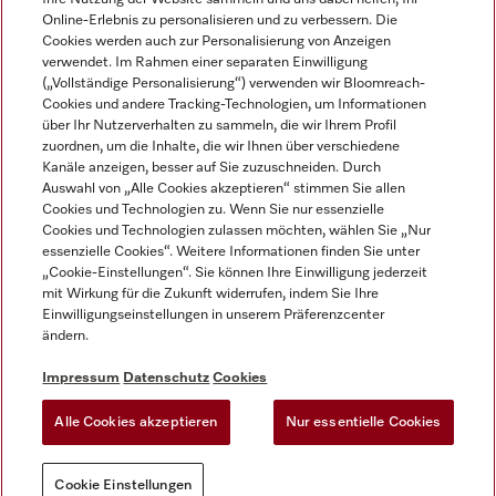
Online-Erlebnis zu personalisieren und zu verbessern. Die
Cookies werden auch zur Personalisierung von Anzeigen
verwendet. Im Rahmen einer separaten Einwilligung
(„Vollständige Personalisierung“) verwenden wir Bloomreach-
Miele auf Instagram
Miele auf Facebook
Miele auf Youtube
Cookies und andere Tracking-Technologien, um Informationen
über Ihr Nutzerverhalten zu sammeln, die wir Ihrem Profil
zuordnen, um die Inhalte, die wir Ihnen über verschiedene
Kanäle anzeigen, besser auf Sie zuzuschneiden. Durch
Auswahl von „Alle Cookies akzeptieren“ stimmen Sie allen
Cookies und Technologien zu. Wenn Sie nur essenzielle
Impressum
Cookies und Technologien zulassen möchten, wählen Sie „Nur
essenzielle Cookies“. Weitere Informationen finden Sie unter
AGB
„Cookie-Einstellungen“. Sie können Ihre Einwilligung jederzeit
Datenschutz
mit Wirkung für die Zukunft widerrufen, indem Sie Ihre
Nutzungsbedigungen
Einwilligungseinstellungen in unserem Präferenzcenter
ändern.
Erklärung zur Barrierefreiheit
EU-Gesetzen über digitale Dienste
Impressum
Datenschutz
Cookies
Widerrufsantrag
Alle Cookies akzeptieren
Nur essentielle Cookies
Cookie Einstellungen
Cookie Einstellungen