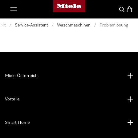
Miele-Homepage
nhalt springen
Suche
Waren
ort
/
Service-Assistent
/
Waschmaschinen
/
Problemlösung
Miele Österreich
Vorteile
Smart Home