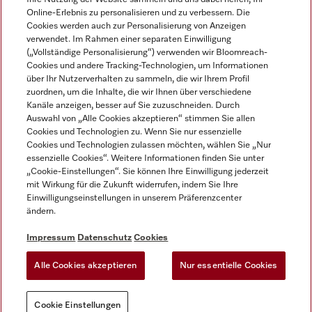
Online-Erlebnis zu personalisieren und zu verbessern. Die
Cookies werden auch zur Personalisierung von Anzeigen
verwendet. Im Rahmen einer separaten Einwilligung
(„Vollständige Personalisierung“) verwenden wir Bloomreach-
Miele auf Instagram
Miele auf Facebook
Miele auf Youtube
Cookies und andere Tracking-Technologien, um Informationen
über Ihr Nutzerverhalten zu sammeln, die wir Ihrem Profil
zuordnen, um die Inhalte, die wir Ihnen über verschiedene
Kanäle anzeigen, besser auf Sie zuzuschneiden. Durch
Auswahl von „Alle Cookies akzeptieren“ stimmen Sie allen
Cookies und Technologien zu. Wenn Sie nur essenzielle
Impressum
Cookies und Technologien zulassen möchten, wählen Sie „Nur
essenzielle Cookies“. Weitere Informationen finden Sie unter
AGB
„Cookie-Einstellungen“. Sie können Ihre Einwilligung jederzeit
Datenschutz
mit Wirkung für die Zukunft widerrufen, indem Sie Ihre
Nutzungsbedigungen
Einwilligungseinstellungen in unserem Präferenzcenter
ändern.
Erklärung zur Barrierefreiheit
EU-Gesetzen über digitale Dienste
Impressum
Datenschutz
Cookies
Widerrufsantrag
Alle Cookies akzeptieren
Nur essentielle Cookies
Cookie Einstellungen
Cookie Einstellungen