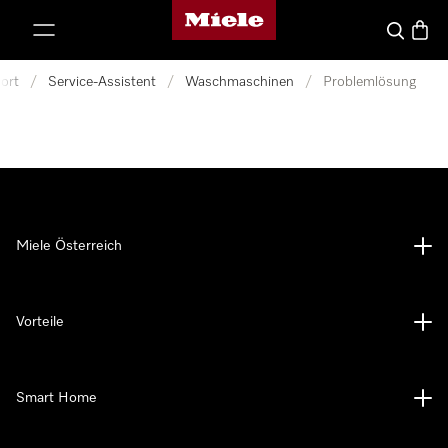
Miele-Homepage
nhalt springen
Suche
Waren
ort
/
Service-Assistent
/
Waschmaschinen
/
Problemlösung
Miele Österreich
Vorteile
Smart Home