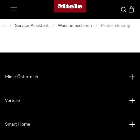
Miele-Homepage
nhalt springen
Suche
Waren
ort
/
Service-Assistent
/
Waschmaschinen
/
Problemlösung
Miele Österreich
Vorteile
Smart Home