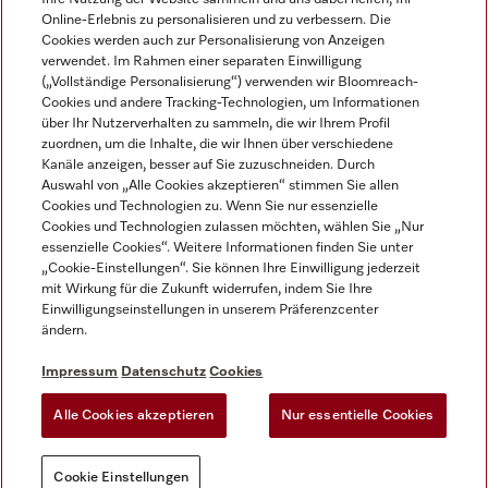
Online-Erlebnis zu personalisieren und zu verbessern. Die
Cookies werden auch zur Personalisierung von Anzeigen
verwendet. Im Rahmen einer separaten Einwilligung
(„Vollständige Personalisierung“) verwenden wir Bloomreach-
Miele auf Instagram
Miele auf Facebook
Miele auf Youtube
Cookies und andere Tracking-Technologien, um Informationen
über Ihr Nutzerverhalten zu sammeln, die wir Ihrem Profil
zuordnen, um die Inhalte, die wir Ihnen über verschiedene
Kanäle anzeigen, besser auf Sie zuzuschneiden. Durch
Auswahl von „Alle Cookies akzeptieren“ stimmen Sie allen
Cookies und Technologien zu. Wenn Sie nur essenzielle
Impressum
Cookies und Technologien zulassen möchten, wählen Sie „Nur
essenzielle Cookies“. Weitere Informationen finden Sie unter
AGB
„Cookie-Einstellungen“. Sie können Ihre Einwilligung jederzeit
Datenschutz
mit Wirkung für die Zukunft widerrufen, indem Sie Ihre
Nutzungsbedigungen
Einwilligungseinstellungen in unserem Präferenzcenter
ändern.
Erklärung zur Barrierefreiheit
EU-Gesetzen über digitale Dienste
Impressum
Datenschutz
Cookies
Widerrufsantrag
Alle Cookies akzeptieren
Nur essentielle Cookies
Cookie Einstellungen
Cookie Einstellungen