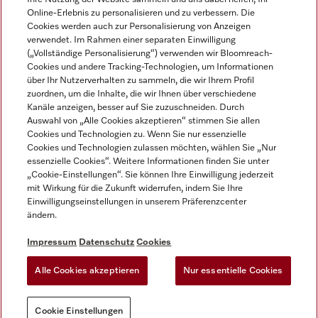
Online-Erlebnis zu personalisieren und zu verbessern. Die
Cookies werden auch zur Personalisierung von Anzeigen
verwendet. Im Rahmen einer separaten Einwilligung
(„Vollständige Personalisierung“) verwenden wir Bloomreach-
Miele auf Instagram
Miele auf Facebook
Miele auf Youtube
Cookies und andere Tracking-Technologien, um Informationen
über Ihr Nutzerverhalten zu sammeln, die wir Ihrem Profil
zuordnen, um die Inhalte, die wir Ihnen über verschiedene
Kanäle anzeigen, besser auf Sie zuzuschneiden. Durch
Auswahl von „Alle Cookies akzeptieren“ stimmen Sie allen
Cookies und Technologien zu. Wenn Sie nur essenzielle
Impressum
Cookies und Technologien zulassen möchten, wählen Sie „Nur
essenzielle Cookies“. Weitere Informationen finden Sie unter
AGB
„Cookie-Einstellungen“. Sie können Ihre Einwilligung jederzeit
Datenschutz
mit Wirkung für die Zukunft widerrufen, indem Sie Ihre
Nutzungsbedigungen
Einwilligungseinstellungen in unserem Präferenzcenter
ändern.
Erklärung zur Barrierefreiheit
EU-Gesetzen über digitale Dienste
Impressum
Datenschutz
Cookies
Widerrufsantrag
Alle Cookies akzeptieren
Nur essentielle Cookies
Cookie Einstellungen
Cookie Einstellungen