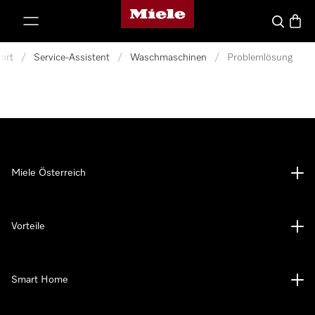
Miele-Homepage
nhalt springen
Suche
Waren
ort
/
Service-Assistent
/
Waschmaschinen
/
Problemlösung
Miele Österreich
Vorteile
Smart Home