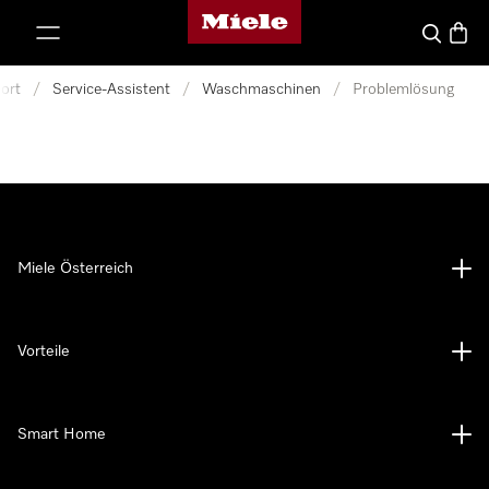
Miele-Homepage
nhalt springen
Suche
Waren
ort
/
Service-Assistent
/
Waschmaschinen
/
Problemlösung
Miele Österreich
Vorteile
Smart Home