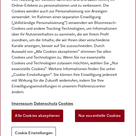
Online-Erlebnis zu personalisieren und zu verbessern. Die
Cookies werden auch zur Personalisierung von Anzeigen
verwendet. Im Rahmen einer separaten Einwilligung
(„Vollständige Personalisierung“) verwenden wir Bloomreach-
Miele auf Instagram
Miele auf Facebook
Miele auf Youtube
Cookies und andere Tracking-Technologien, um Informationen
über Ihr Nutzerverhalten zu sammeln, die wir Ihrem Profil
zuordnen, um die Inhalte, die wir Ihnen über verschiedene
Kanäle anzeigen, besser auf Sie zuzuschneiden. Durch
Auswahl von „Alle Cookies akzeptieren“ stimmen Sie allen
Cookies und Technologien zu. Wenn Sie nur essenzielle
Impressum
Cookies und Technologien zulassen möchten, wählen Sie „Nur
essenzielle Cookies“. Weitere Informationen finden Sie unter
AGB
„Cookie-Einstellungen“. Sie können Ihre Einwilligung jederzeit
Datenschutz
mit Wirkung für die Zukunft widerrufen, indem Sie Ihre
Nutzungsbedigungen
Einwilligungseinstellungen in unserem Präferenzcenter
ändern.
Erklärung zur Barrierefreiheit
EU-Gesetzen über digitale Dienste
Impressum
Datenschutz
Cookies
Widerrufsantrag
Alle Cookies akzeptieren
Nur essentielle Cookies
Cookie Einstellungen
Cookie Einstellungen