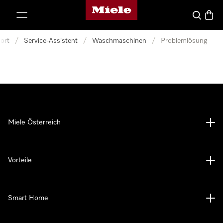
Miele-Homepage
nhalt springen
Suche
Waren
ort
/
Service-Assistent
/
Waschmaschinen
/
Problemlösung
Miele Österreich
Vorteile
Smart Home