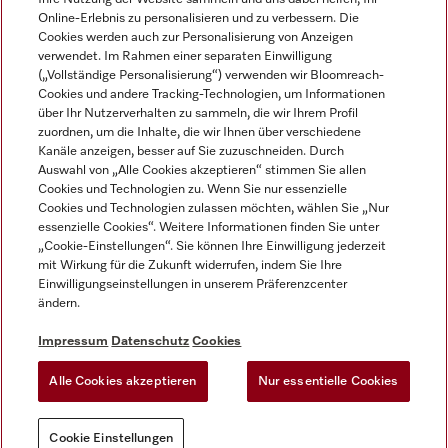
Online-Erlebnis zu personalisieren und zu verbessern. Die
Cookies werden auch zur Personalisierung von Anzeigen
verwendet. Im Rahmen einer separaten Einwilligung
(„Vollständige Personalisierung“) verwenden wir Bloomreach-
Miele auf Instagram
Miele auf Facebook
Miele auf Youtube
Cookies und andere Tracking-Technologien, um Informationen
über Ihr Nutzerverhalten zu sammeln, die wir Ihrem Profil
zuordnen, um die Inhalte, die wir Ihnen über verschiedene
Kanäle anzeigen, besser auf Sie zuzuschneiden. Durch
Auswahl von „Alle Cookies akzeptieren“ stimmen Sie allen
Cookies und Technologien zu. Wenn Sie nur essenzielle
Impressum
Cookies und Technologien zulassen möchten, wählen Sie „Nur
essenzielle Cookies“. Weitere Informationen finden Sie unter
AGB
„Cookie-Einstellungen“. Sie können Ihre Einwilligung jederzeit
Datenschutz
mit Wirkung für die Zukunft widerrufen, indem Sie Ihre
Nutzungsbedigungen
Einwilligungseinstellungen in unserem Präferenzcenter
ändern.
Erklärung zur Barrierefreiheit
EU-Gesetzen über digitale Dienste
Impressum
Datenschutz
Cookies
Widerrufsantrag
Alle Cookies akzeptieren
Nur essentielle Cookies
Cookie Einstellungen
Cookie Einstellungen