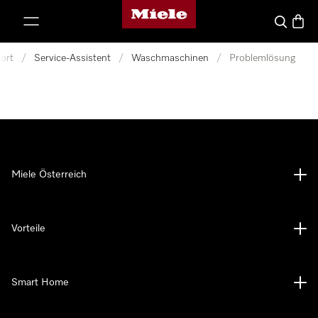
Miele-Homepage
nhalt springen
Suche
Waren
ort
/
Service-Assistent
/
Waschmaschinen
/
Problemlösung
Miele Österreich
Vorteile
Smart Home