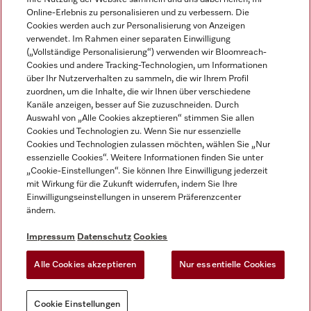
Online-Erlebnis zu personalisieren und zu verbessern. Die
Cookies werden auch zur Personalisierung von Anzeigen
verwendet. Im Rahmen einer separaten Einwilligung
(„Vollständige Personalisierung“) verwenden wir Bloomreach-
Miele auf Instagram
Miele auf Facebook
Miele auf Youtube
Cookies und andere Tracking-Technologien, um Informationen
über Ihr Nutzerverhalten zu sammeln, die wir Ihrem Profil
zuordnen, um die Inhalte, die wir Ihnen über verschiedene
Kanäle anzeigen, besser auf Sie zuzuschneiden. Durch
Auswahl von „Alle Cookies akzeptieren“ stimmen Sie allen
Cookies und Technologien zu. Wenn Sie nur essenzielle
Impressum
Cookies und Technologien zulassen möchten, wählen Sie „Nur
essenzielle Cookies“. Weitere Informationen finden Sie unter
AGB
„Cookie-Einstellungen“. Sie können Ihre Einwilligung jederzeit
Datenschutz
mit Wirkung für die Zukunft widerrufen, indem Sie Ihre
Nutzungsbedigungen
Einwilligungseinstellungen in unserem Präferenzcenter
ändern.
Erklärung zur Barrierefreiheit
EU-Gesetzen über digitale Dienste
Impressum
Datenschutz
Cookies
Widerrufsantrag
Alle Cookies akzeptieren
Nur essentielle Cookies
Cookie Einstellungen
Cookie Einstellungen