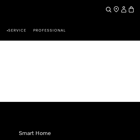
Suche
Händlersuche
Benutzer
Waren
SERVICE
PROFESSIONAL
•
Smart Home